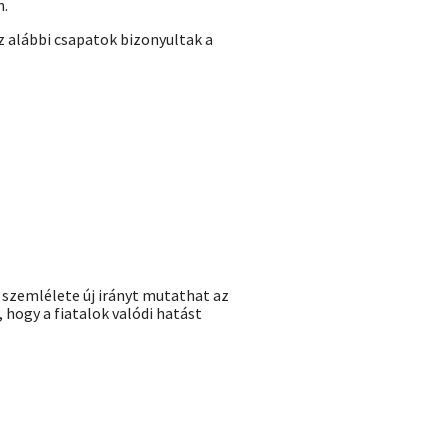
n.
z alábbi csapatok bizonyultak a
 szemlélete új irányt mutathat az
hogy a fiatalok valódi hatást