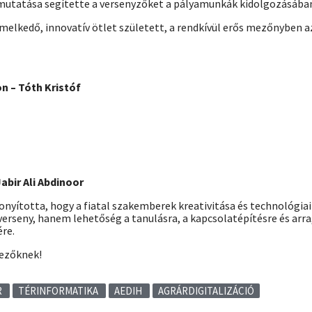
tmutatása segítette a versenyzőket a pályamunkák kidolgozásába
emelkedő, innovatív ötlet született, a rendkívül erős mezőnyben a
n – Tóth Kristóf
bir Ali Abdinoor
nyította, hogy a fiatal szakemberek kreativitása és technológiai
rseny, hanem lehetőség a tanulásra, a kapcsolatépítésre és arra, 
re.
vezőknek!
R
TÉRINFORMATIKA
AEDIH
AGRÁRDIGITALIZÁCIÓ