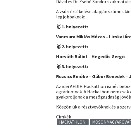
Dávid és Dr. Zsebő Sándor szakmai ú
A zsűri értékelése alapján számos ki
legjobbaknak:
🥇 1. helyezett:
Vancsura Miklós Mózes – Licskai Áro
🥈 2. helyezett:
Horváth Bálint – Hegedűs Gergő
🥉 3. helyezett:
Ruzsics Emőke – Gábor Benedek – Ja
Az idei AEDIH Hackathon ismét bebizo
agráriumnak. A Hackathon nem csak ve
gyakoroljanak a mezőgazdaság jövőjé
Köszönjük a résztvevőknek és a szer
Címkék
HACKATHLON
MOSONMAGYARÓVÁ