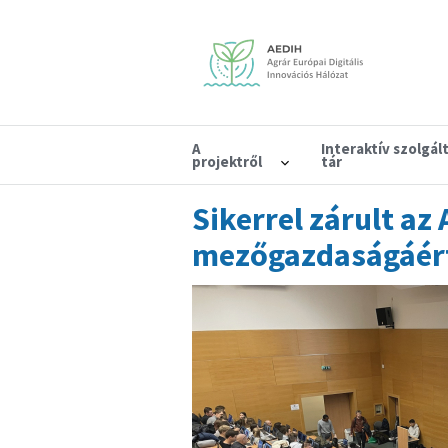
A
Interaktív szolgál
projektről
tár
Sikerrel zárult az
mezőgazdaságáér