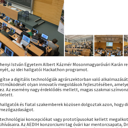
échenyi István Egyetem Albert Kázmér Mosonmagyaróvári Karán r
nyét, az idei hallgatói Hackathon programot.
segítse a digitális technológiák agrárszektorban való alkalmazás
yüttműködését olyan innovatív megoldások fejlesztésében, amel
ez. Az esemény nagy érdeklődés mellett, magas szakmai színvonal
letett.
allgatók és fiatal szakemberek közösen dolgoztak azon, hogy di
 mezőgazdaságot.
echnológiai koncepciókat vagy prototípusokat kellett megalkotn
kihívásaira. Az AEDIH konzorciumi tag óvári kar mentorcsapata, Dr