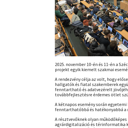
2025. november 10-én és 11-én a Sz
projekt egyik kiemelt szakmai esemé
A rendezvény célja az volt, hogy elő
hallgatók és fiatal szakemberek eg
fenntartható és adatvezérelt jövőjéh
továbbfejlesztésre érdemes ötlet szü
A kétnapos esemény során egyetemi h
fenntarthatóbbá és hatékonyabbá a
A résztvevőknek olyan működőképes t
agrárdigitalizáció és térinformatika 