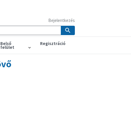
Bejelentkezés
Belső
Regisztráció
felület
övő