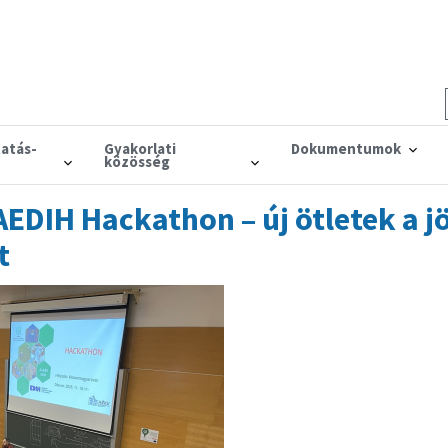
tatás-
Gyakorlati
Dokumentumok
közösség
 AEDIH Hackathon – új ötletek a j
t