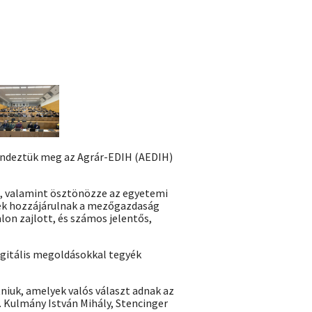
endeztük meg az Agrár-EDIH (AEDIH)
át, valamint ösztönözze az egyetemi
yek hozzájárulnak a mezőgazdaság
on zajlott, és számos jelentős,
gitális megoldásokkal tegyék
iuk, amelyek valós választ adnak az
. Kulmány István Mihály, Stencinger