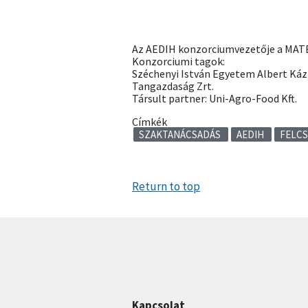
Az AEDIH konzorciumvezetője a MATE
Konzorciumi tagok:
Széchenyi István Egyetem Albert Ká
Tangazdaság Zrt.
Társult partner: Uni-Agro-Food Kft.
Címkék
SZAKTANÁCSADÁS
AEDIH
FELC
Return to top
Kapcsolat