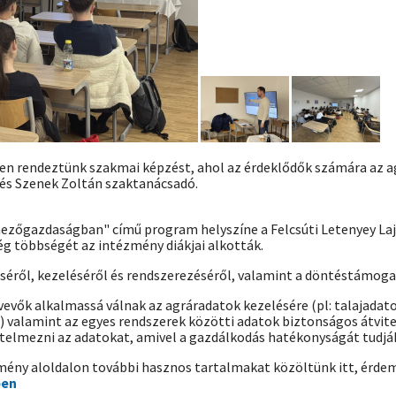
ben rendeztünk szakmai képzést, ahol az érdeklődők számára az a
s Szenek Zoltán szaktanácsadó.
 mezőgazdaságban" című program helyszíne a Felcsúti Letenyey L
ég többségét az intézmény diákjai alkották.
éséről, kezeléséről és rendszerezéséről, valamint a döntéstámoga
vevők alkalmassá válnak az agráradatok kezelésére (pl: talajada
 valamint az egyes rendszerek közötti adatok biztonságos átvitelé
telmezni az adatokat, amivel a gazdálkodás hatékonyságát tudják
ény aloldalon további hasznos tartalmakat közöltünk itt, érd
ben