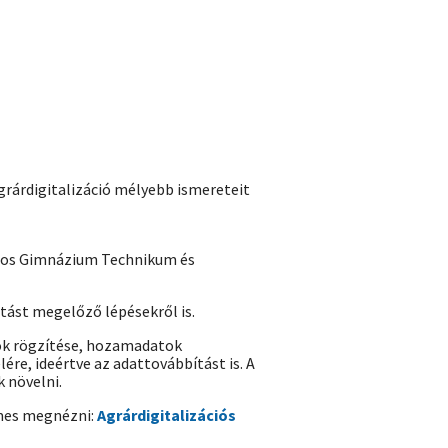
grárdigitalizáció mélyebb ismereteit
ajos Gimnázium Technikum és
tást megelőző lépésekről is.
tok rögzítése, hozamadatok
re, ideértve az adattovábbítást is. A
 növelni.
emes megnézni:
Agrárdigitalizációs