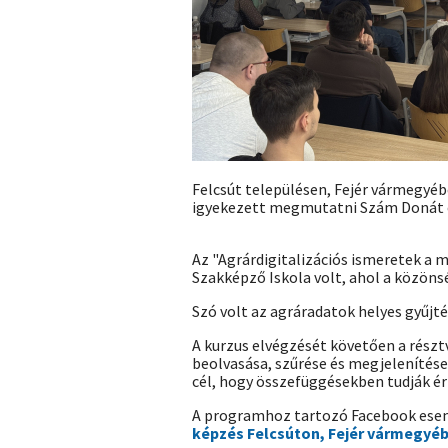
Felcsút településen, Fejér vármegyé
igyekezett megmutatni Szám Donát é
Az "Agrárdigitalizációs ismeretek a
Szakképző Iskola volt, ahol a közöns
Szó volt az agráradatok helyes gyűjt
A kurzus elvégzését követően a részt
beolvasása, szűrése és megjelenítése)
cél, hogy összefüggésekben tudják ér
A programhoz tartozó Facebook esem
képzés Felcsúton, Fejér vármegyé