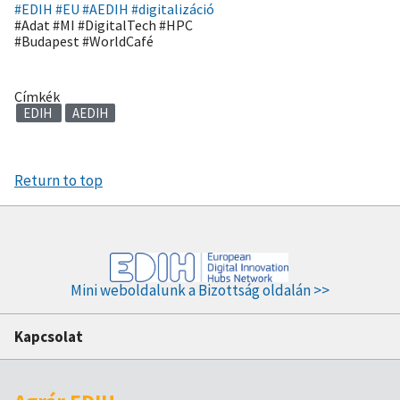
#EDIH
#EU
#AEDIH
#digitalizáció
#Adat #MI #DigitalTech #HPC
#Budapest #WorldCafé
Címkék
EDIH
AEDIH
Return to top
Mini weboldalunk a Bizottság oldalán >>
Kapcsolat