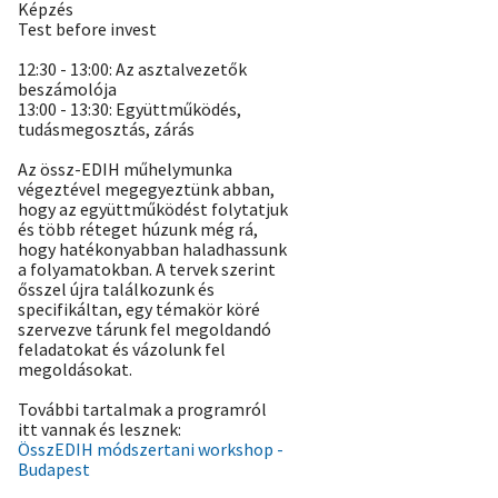
Képzés
Test before invest
12:30 - 13:00: Az asztalvezetők
beszámolója
13:00 - 13:30: Együttműködés,
tudásmegosztás, zárás
Az össz-EDIH műhelymunka
végeztével megegyeztünk abban,
hogy az együttműködést folytatjuk
és több réteget húzunk még rá,
hogy hatékonyabban haladhassunk
a folyamatokban. A tervek szerint
ősszel újra találkozunk és
specifikáltan, egy témakör köré
szervezve tárunk fel megoldandó
feladatokat és vázolunk fel
megoldásokat.
További tartalmak a programról
itt vannak és lesznek:
ÖsszEDIH módszertani workshop -
Budapest