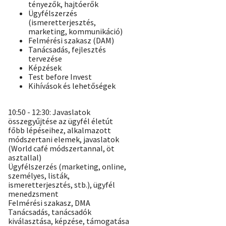
tényezők, hajtóerők
Ügyfélszerzés
(ismeretterjesztés,
marketing, kommunikáció)
Felmérési szakasz (DAM)
Tanácsadás, fejlesztés
tervezése
Képzések
Test before Invest
Kihívások és lehetőségek
10:50 - 12:30: Javaslatok
összegyűjtése az ügyfél életút
főbb lépéseihez, alkalmazott
módszertani elemek, javaslatok
(World café módszertannal, öt
asztallal)
Ügyfélszerzés (marketing, online,
személyes, listák,
ismeretterjesztés, stb.), ügyfél
menedzsment
Felmérési szakasz, DMA
Tanácsadás, tanácsadók
kiválasztása, képzése, támogatása