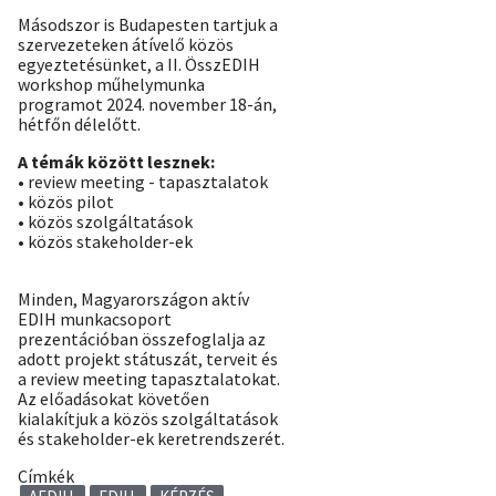
Másodszor is Budapesten tartjuk a
szervezeteken átívelő közös
egyeztetésünket, a II. ÖsszEDIH
workshop műhelymunka
programot 2024. november 18-án,
hétfőn délelőtt.
A témák között lesznek:
• review meeting - tapasztalatok
• közös pilot
• közös szolgáltatások
• közös stakeholder-ek
Minden, Magyarországon aktív
EDIH munkacsoport
prezentációban összefoglalja az
adott projekt státuszát, terveit és
a review meeting tapasztalatokat.
Az előadásokat követően
kialakítjuk a közös szolgáltatások
és stakeholder-ek keretrendszerét.
Címkék