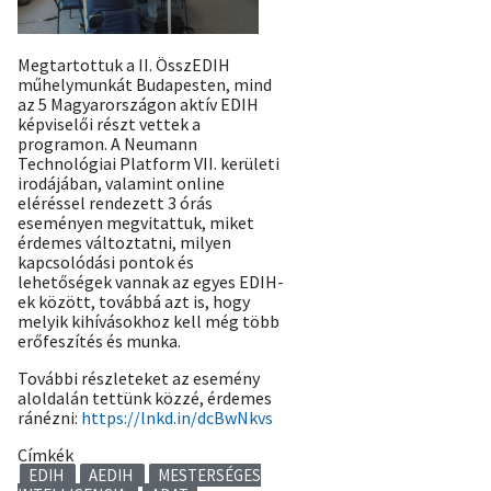
Megtartottuk a II. ÖsszEDIH
műhelymunkát Budapesten, mind
az 5 Magyarországon aktív EDIH
képviselői részt vettek a
programon. A Neumann
Technológiai Platform VII. kerületi
irodájában, valamint online
eléréssel rendezett 3 órás
eseményen megvitattuk, miket
érdemes változtatni, milyen
kapcsolódási pontok és
lehetőségek vannak az egyes EDIH-
ek között, továbbá azt is, hogy
melyik kihívásokhoz kell még több
erőfeszítés és munka.
További részleteket az esemény
aloldalán tettünk közzé, érdemes
ránézni:
https://lnkd.in/dcBwNkvs
Címkék
EDIH
AEDIH
MESTERSÉGES