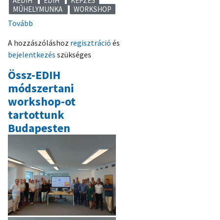
AEDIH
EDIH
KÉPZÉS
MŰHELYMUNKA
WORKSHOP
Tovább
(Másodszor
is
A hozzászóláshoz
regisztráció
és
Budapesten
bejelentkezés
szükséges
tartjuk
az
Össz-EDIH
ÖsszEDIH
módszertani
műhelymunka
workshop-ot
programot)
tartottunk
Budapesten