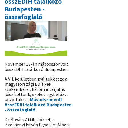
összEDIH találkozó
ismertük
Budapesten -
meg
összefoglaló
az
agrár-
élelmiszeripari
munkacsoportban)
November 18-án másodszor volt
összEDIH találkozó Budapesten.
A VII. kerületben gyűltek össze a
magyarországi EDIH-ek
szakemberei, három interjút is
készítettünk, ezeket egybefűzve
közöltük itt:
Másodszor volt
összEDIH találkozó Budapesten
- összefoglaló
Dr. Kovács Attila József, a
Széchenyi István Egyetem Albert