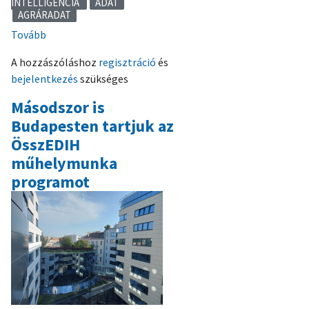
INTELLIGENCIA
ADAT
AGRÁRADAT
Tovább
(Másodszor
is
A hozzászóláshoz
regisztráció
és
megtartottuk
bejelentkezés
szükséges
az
összEDIH
Másodszor is
programot)
Budapesten tartjuk az
ÖsszEDIH
műhelymunka
programot