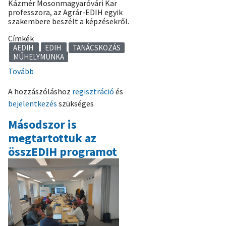
Kázmér Mosonmagyaróvári Kar
professzora, az Agrár-EDIH egyik
szakembere beszélt a képzésekről.
Címkék
AEDIH
EDIH
TANÁCSKOZÁS
MŰHELYMUNKA
Tovább
(Másodszor
volt
A hozzászóláshoz
regisztráció
és
összEDIH
bejelentkezés
szükséges
találkozó
Budapesten
Másodszor is
-
megtartottuk az
összefoglaló)
összEDIH programot