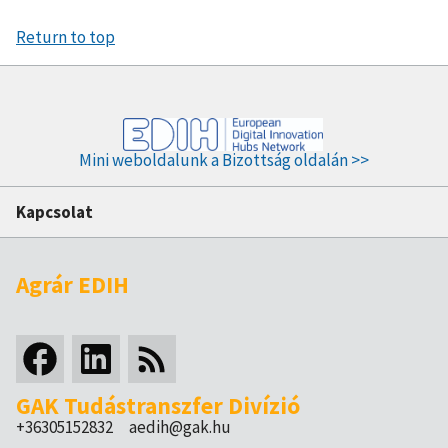
Budapesten)
Return to top
Mini weboldalunk a Bizottság oldalán >>
Kapcsolat
Agrár EDIH
GAK Tudástranszfer Divízió
+36305152832
aedih@gak.hu