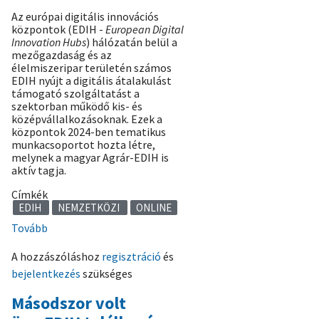
Az európai digitális innovációs
központok (EDIH -
European Digital
Innovation Hubs
) hálózatán belül a
mezőgazdaság és az
élelmiszeripar területén számos
EDIH nyújt a digitális átalakulást
támogató szolgáltatást a
szektorban működő kis- és
középvállalkozásoknak. Ezek a
központok 2024-ben tematikus
munkacsoportot hozta létre,
melynek a magyar Agrár-EDIH is
aktív tagja.
Címkék
EDIH
NEMZETKÖZI
ONLINE
Tovább
(Görög
és
A hozzászóláshoz
regisztráció
és
horvát
bejelentkezés
szükséges
EDIH-
ek
Másodszor volt
példáját