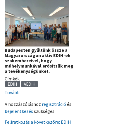
Budapesten gyűltünk össze a
Magyarországon aktív EDIH-ek
szakembereivel, hogy
műhelymunkával erősítsük meg
a tevékenységünket.
Címkék
EDIH
AEDIH
Tovább
(Össz-
EDIH
A hozzászóláshoz
regisztráció
és
módszertani
bejelentkezés
szükséges
workshop-
ot
Feliratkozás a következőre: EDIH
tartottunk