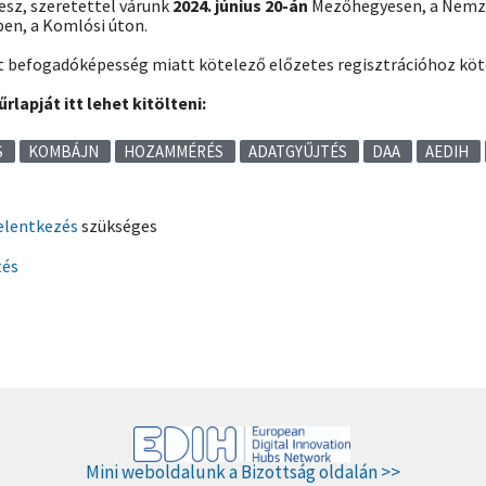
sz, szeretettel várunk
2024. június 20-án
Mezőhegyesen, a Nemze
en, a Komlósi úton.
tt befogadóképesség miatt kötelező előzetes regisztrációhoz kötö
lapját itt lehet kitölteni:
S
KOMBÁJN
HOZAMMÉRÉS
ADATGYŰJTÉS
DAA
AEDIH
elentkezés
szükséges
tés
Mini weboldalunk a Bizottság oldalán >>