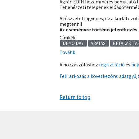
Agrár-EDIH hozammérés bemutató le
Tehenészeti telepének előadóterméb
A részvétel ingyenes, de a korlátozo
megtenni!
Az eseményre történő jelentkezés űr
Címkék
DEMO DAY
ARATÁS
BETAKARÍTÁ
Tovább
(Agrár-
EDIH
A hozzászóláshoz
regisztráció
és
bej
hozammérés
bemutató
Feliratkozás a következőre: adatgyűj
lesz
Mezőhegyesen)
Return to top