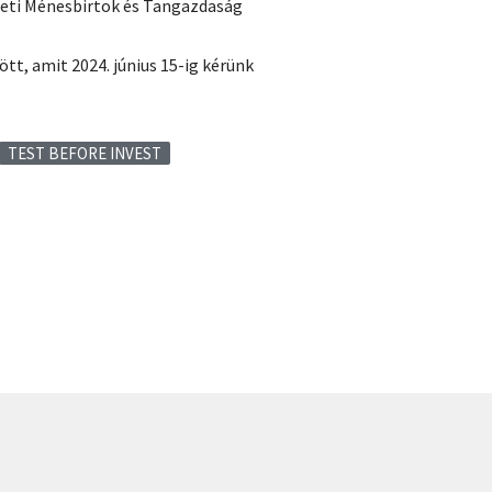
ti Ménesbirtok és Tangazdaság
tt, amit 2024. június 15-ig kérünk
TEST BEFORE INVEST