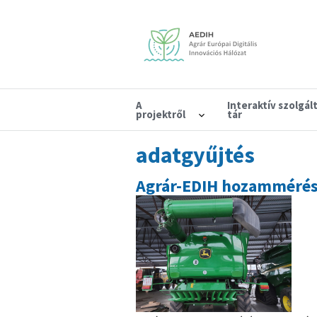
A
Interaktív szolgál
projektről
tár
adatgyűjtés
Agrár-EDIH hozammérés