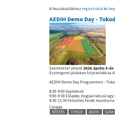
tartunk
A hozzászóláshoz
regisztráció
és
bej
képzést
május
AEDIH Demo Day - Toko
végén,
a
téma
a
digitalizáció
megvalósítása
a
növényvédelemben)
Szeretettel várunk
2024. április 5-én
Esztergomi járásban folytatódik az
AEDIH Demo Day Programterv - Tok
8:30-9:00 Gyülekező
9:00-9:30 Előadás: Hogyan készül egy 
9:30-11:30 Feltöltés Fendt monitorra
Címkék
KÉPZÉS
TOKOD
AEDIH
SZAK