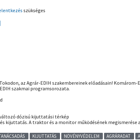
elentkezés
szükséges
d
Tokodon, az Agrár-EDIH szakembereinek előadásain! Komárom-
 AEDIH szakmai programsorozata.
od
változó dózisú kijuttatási térkép
 és kijuttatás. A traktor és a monitor működésének megismerése 
TANÁCSADÁS
KIJUTTATÁS
NÖVÉNYVÉDELEM
AGRÁRADAT