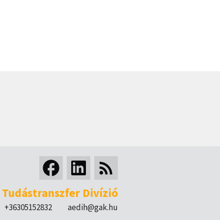
Tudástranszfer Divízió
+36305152832
aedih@gak.hu