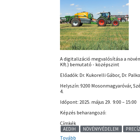
növényvédelmi
témák
voltak
terítéken)
A digitalizáció megvalósítása a növ
Kft.) bemutató - középszint
Előadók: Dr. Kukorelli Gábor, Dr. Palk
Helyszín: 9200 Mosonmagyaróvár, Sz
4.
Időpont: 2025. május 29. 9:00 – 15:00
Képzés beharangozó:
Címkék
AEDIH
NÖVÉNYVÉDELEM
PRECÍ
Tovább
(Óváron