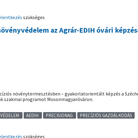
elentkezés
szükséges
s növényvédelem az Agrár-EDIH óvári képzé
recíziós növénytermesztésben – gyakorlatorientált képzés a Széc
nk szakmai programot Mosonmagyaróváron.
YVÉDELEM
AEDIH
PRECISIONAG
PRECÍZIÓS GAZDÁLKODÁS
elentkezés
szükséges