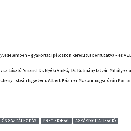
ényvédelemben – gyakorlati példákon keresztül bemutatva – és AE
ovics László Amand, Dr. Nyéki Anikó, Dr. Kulmány István Mihály és 
échenyi István Egyetem, Albert Kázmér Mosonmagyaróvári Kar, S
ZIÓS GAZDÁLKODÁS
PRECISIONAG
AGRÁRDIGITALIZÁCIÓ