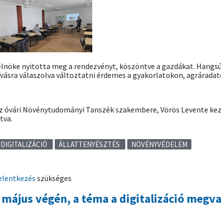
elnöke nyitotta meg a rendezvényt, köszöntve a gazdákat. Hangsú
ívásra válaszolva változtatni érdemes a gyakorlatokon, agráradato
 óvári Növénytudományi Tanszék szakembere, Vörös Levente kezd
tva.
DIGITALIZÁCIÓ
ÁLLATTENYÉSZTÉS
NÖVÉNYVÉDELEM
elentkezés
szükséges
május végén, a téma a digitalizáció megva