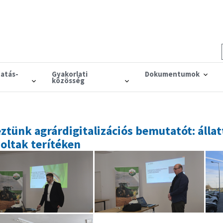
tatás-
Gyakorlati
Dokumentumok
közösség
tünk agrárdigitalizációs bemutatót: állat
ltak terítéken