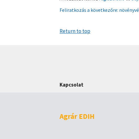
és
növényvédelem
Feliratkozás a következőre: növényv
az
Agrár-
Return to top
EDIH
óvári
képzésén)
Kapcsolat
Agrár EDIH