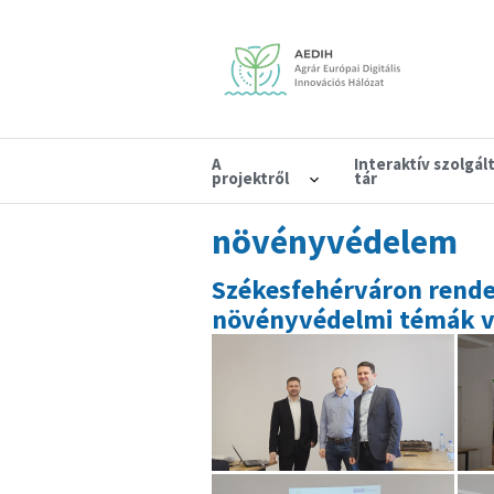
A
Interaktív szolgál
projektről
tár
növényvédelem
Székesfehérváron rendez
növényvédelmi témák vo