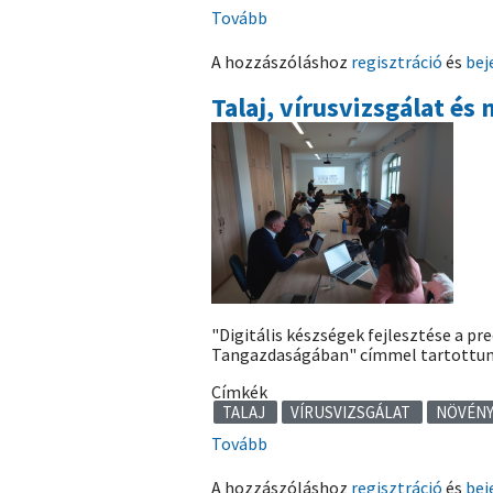
Tovább
(AEDIH
Demo
A hozzászóláshoz
regisztráció
és
bej
Day
-
Talaj, vírusvizsgálat é
Tokod)
"Digitális készségek fejlesztése a p
Tangazdaságában" címmel tartottu
Címkék
TALAJ
VÍRUSVIZSGÁLAT
NÖVÉN
Tovább
(Talaj,
vírusvizsgálat
A hozzászóláshoz
regisztráció
és
bej