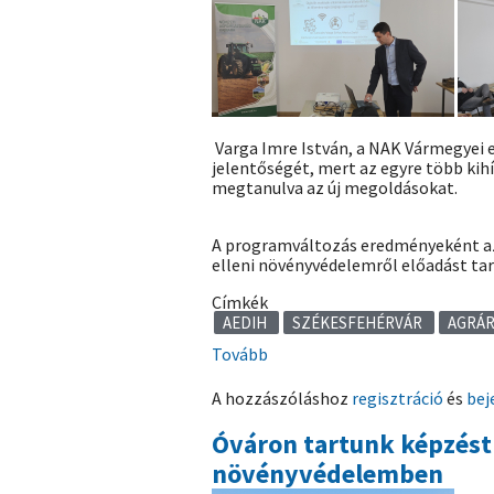
Varga Imre István, a NAK Vármegyei 
jelentőségét, mert az egyre több kih
megtanulva az új megoldásokat.
A programváltozás eredményeként az
elleni növényvédelemről előadást tar
Címkék
AEDIH
SZÉKESFEHÉRVÁR
AGRÁR
Tovább
(Székesfehérváron
rendeztünk
A hozzászóláshoz
regisztráció
és
bej
agrárdigitalizációs
bemutatót:
Óváron tartunk képzést 
állattenyésztési
növényvédelemben
és