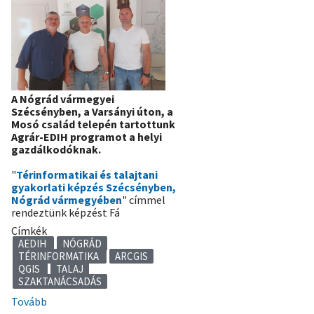
nap)
A Nógrád vármegyei
Szécsényben, a Varsányi úton, a
Mosó család telepén tartottunk
Agrár-EDIH programot a helyi
gazdálkodóknak.
"
Térinformatikai és talajtani
gyakorlati képzés Szécsényben,
Nógrád vármegyében
" címmel
rendeztünk képzést Fá
Címkék
AEDIH
NÓGRÁD
TÉRINFORMATIKA
ARCGIS
QGIS
TALAJ
SZAKTANÁCSADÁS
Tovább
(Térinformatikai