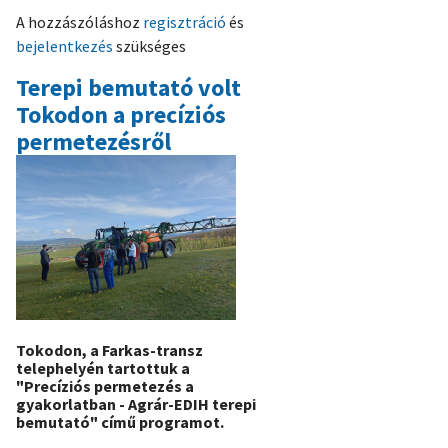
és
A hozzászóláshoz
regisztráció
és
talajtani
bejelentkezés
szükséges
gyakorlati
képzést
Terepi bemutató volt
tartottunk
Tokodon a precíziós
Szécsényben)
permetezésről
Tokodon, a Farkas-transz
telephelyén tartottuk a
"Precíziós permetezés a
gyakorlatban - Agrár-EDIH terepi
bemutató" című programot.