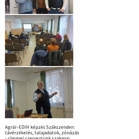
Agrár-EDIH képzés Szákszenden:
távérzékelés, talajadatok, zónázás
- címmel szerveztünk szakmai