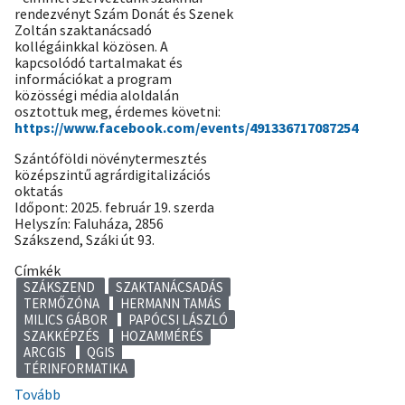
rendezvényt Szám Donát és Szenek
Zoltán szaktanácsadó
kollégáinkkal közösen. A
kapcsolódó tartalmakat és
információkat a program
közösségi média aloldalán
osztottuk meg, érdemes követni:
https://www.facebook.com/events/491336717087254
Szántóföldi növénytermesztés
középszintű agrárdigitalizációs
oktatás
Időpont: 2025. február 19. szerda
Helyszín: Faluháza, 2856
Szákszend, Száki út 93.
Címkék
SZÁKSZEND
SZAKTANÁCSADÁS
TERMŐZÓNA
HERMANN TAMÁS
MILICS GÁBOR
PAPÓCSI LÁSZLÓ
SZAKKÉPZÉS
HOZAMMÉRÉS
ARCGIS
QGIS
TÉRINFORMATIKA
Tovább
(Agrár-