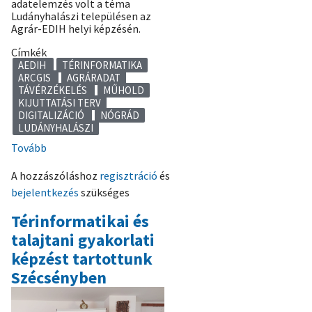
adatelemzés volt a téma
Ludányhalászi településen az
Agrár-EDIH helyi képzésén.
Címkék
AEDIH
TÉRINFORMATIKA
ARCGIS
AGRÁRADAT
TÁVÉRZÉKELÉS
MŰHOLD
KIJUTTATÁSI TERV
DIGITALIZÁCIÓ
NÓGRÁD
LUDÁNYHALÁSZI
Tovább
(Haladó
szintű
A hozzászóláshoz
regisztráció
és
térinformatika
bejelentkezés
szükséges
és
adatelemzés
Térinformatikai és
AEDIH-
talajtani gyakorlati
képzés
képzést tartottunk
Ludányhalásziban
Szécsényben
-
első