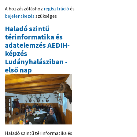
EDIH
A hozzászóláshoz
regisztráció
és
képzést
bejelentkezés
szükséges
tartottunk
Szákszenden:
Haladó szintű
a
térinformatika és
téma
adatelemzés AEDIH-
a
képzés
hozammérés,
Ludányhalásziban -
a
első nap
térinformatikai
programok
használata
és
a
termőzóna
kialakítás
volt)
Haladó szintű térinformatika és