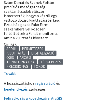
Szám Donát és Szenek Zoltán
precíziós mezőgazdasági
szaktanácsadók először
ismertették, hogyan készül egy
változó dózisú kijuttatási térkép.
Ezt a házigazda Fakó Farm
szakembereivel közösen
feltöltötték a Fendt monitorra,
amit a kijuttatás követett.
Címkék
AEDIH
PERMETEZÉS
KIJUTTATÁS
DIGITALIZÁCIÓ
QGIS
ARCGIS
TÉRINFORMATIKA
TÉRKÉPEZÉS
PRECISIONAG
TOKOD
Tovább
(Terepi
bemutató
A hozzászóláshoz
regisztráció
és
volt
bejelentkezés
szükséges
Tokodon
a
Feliratkozás a következőre: ArcGIS
precíziós
permetezésről)