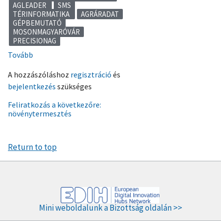
AGLEADER
SMS
TÉRINFORMATIKA
AGRÁRADAT
GÉPBEMUTATÓ
MOSONMAGYARÓVÁR
PRECISIONAG
Tovább
(Táblalehatárolás,
menedzsmentzóna,
A hozzászóláshoz
regisztráció
és
traktor
bejelentkezés
szükséges
és
vetőgép:
Feliratkozás a következőre:
növénytermesztés
Agrár-
EDIH
képzés
Return to top
volt
Óváron
)
Mini weboldalunk a Bizottság oldalán >>